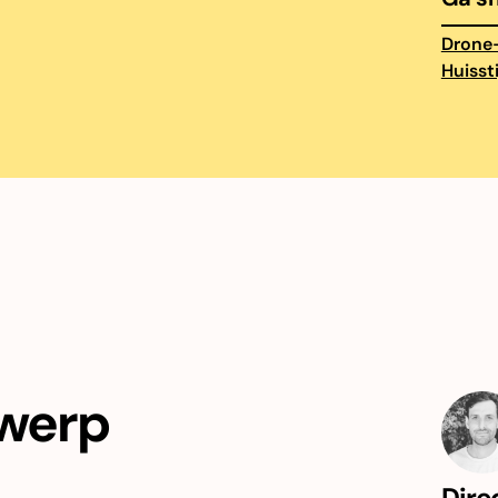
Drone
Huissti
twerp
Dire