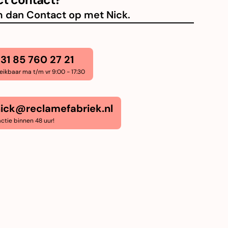
 dan Contact op met Nick.
31 85 760 27 21
eikbaar ma t/m vr 9:00 - 17:30
ick@reclamefabriek.nl
ctie binnen 48 uur!