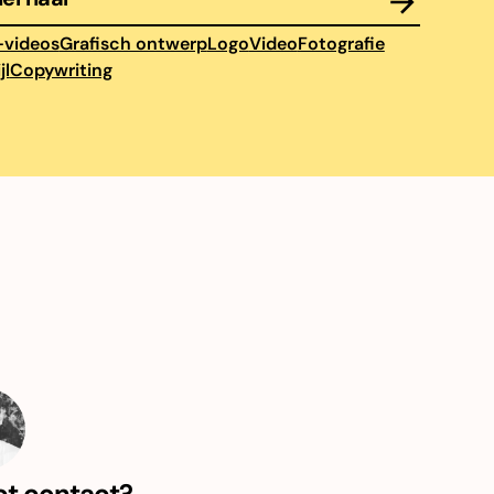
-videos
Grafisch ontwerp
Logo
Video
Fotografie
jl
Copywriting
ct contact?