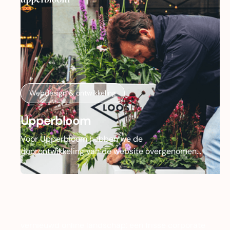
Webdesign & ontwikkeling
Upperbloom
Voor Upperbloom hebben we de
doorontwikkeling van de website overgenomen
en doorgezet naar een volgende fase. Met focus
op performance, beheerbaarheid en conversie
hebben we zowel functioneel als technisch flinke
stappen gemaakt.