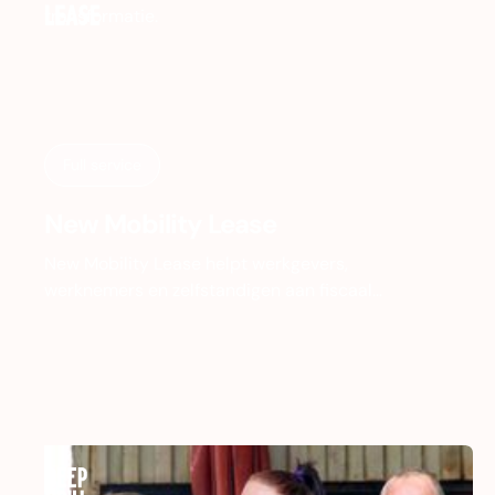
Full service
New Mobility Lease
New Mobility Lease helpt werkgevers,
werknemers en zelfstandigen aan fiscaal
voordelige leasefietsen. Het bedrijf groeide hard,
maar de branding en website liepen achter op
de ambitie. Tijd voor een complete
transformatie.