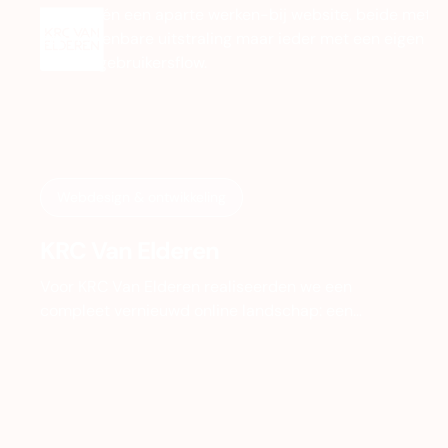
Webdesign & ontwikkeling
KRC Van Elderen
Voor KRC Van Elderen realiseerden we een
compleet vernieuwd online landschap: een
frisse corporate website én een aparte werken-
bij website, beide met één herkenbare
uitstraling maar ieder met een eigen doel en
gebruikersflow.