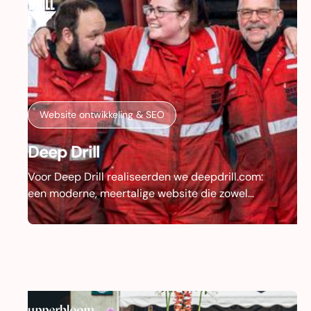
Website ontwikkeling & SEO
Deep Drill
Voor Deep Drill realiseerden we deepdrill.com:
een moderne, meertalige website die zowel
klanten informeert over dienstverlening en
producten als talent enthousiast maakt voor het
bedrijf. Het design is ontwikkeld door
Morecreative; wij verzorgden de vertaling naar
een schaalbare structuur, met aandacht voor
SEO, performance en beleving.