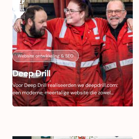
Website ontwikkeling & SEO
Deep Drill
Voor Deep Drill realiseerden we deepdrill.com:
een moderne, meertalige website die zowel
klanten informeert over dienstverlening en
producten als talent enthousiast maakt voor het
bedrijf. Het design is ontwikkeld door
Morecreative; wij verzorgden de vertaling naar
een schaalbare structuur, met aandacht voor
SEO, performance en beleving.