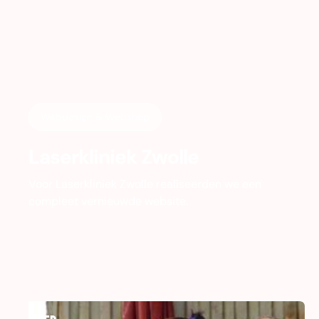
Webdesign & Webshop
Laserkliniek Zwolle
Voor Laserkliniek Zwolle realiseerden we een
compleet vernieuwde website.