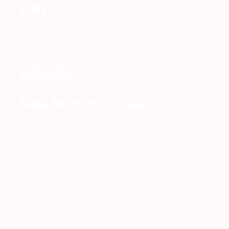
Full service
New Mobility Lease
New Mobility Lease helpt werkgevers,
werknemers en zelfstandigen aan fiscaal
voordelige leasefietsen. Het bedrijf groeide hard,
maar de branding en website liepen achter op
de ambitie. Tijd voor een complete
transformatie.