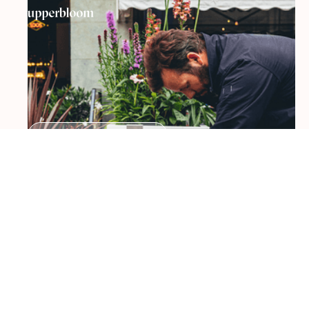
Webdesign & ontwikkeling
Upperbloom
Voor Upperbloom hebben we de
doorontwikkeling van de website overgenomen
en doorgezet naar een volgende fase. Met focus
op performance, beheerbaarheid en conversie
hebben we zowel functioneel als technisch flinke
stappen gemaakt.