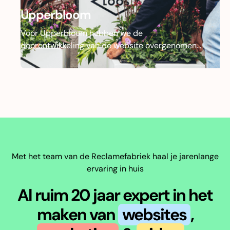
Upperbloom
Voor Upperbloom hebben we de
doorontwikkeling van de website overgenomen
en doorgezet naar een volgende fase. Met focus
op performance, beheerbaarheid en conversie
hebben we zowel functioneel als technisch flinke
stappen gemaakt.
Met het team van de Reclamefabriek haal je jarenlange
ervaring in huis
Al ruim 20 jaar expert in het
maken van
websites
,