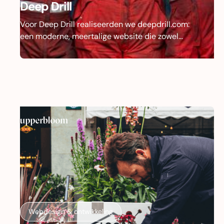
Deep Drill
Voor Deep Drill realiseerden we deepdrill.com:
een moderne, meertalige website die zowel
klanten informeert over dienstverlening en
producten als talent enthousiast maakt voor het
bedrijf. Het design is ontwikkeld door
Morecreative; wij verzorgden de vertaling naar
een schaalbare structuur, met aandacht voor
SEO, performance en beleving.
Webdesign & ontwikkeling