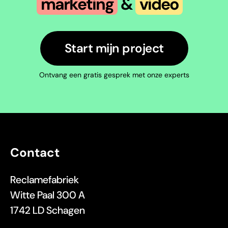
marketing
&
video
Start mijn project
Ontvang een gratis gesprek met onze experts
Contact
Reclamefabriek
Witte Paal 300 A
1742 LD Schagen