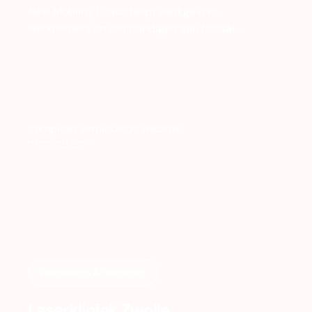
New Mobility Lease helpt werkgevers,
werknemers en zelfstandigen aan fiscaal
voordelige leasefietsen. Het bedrijf groeide hard,
maar de branding en website liepen achter op
de ambitie. Tijd voor een complete
transformatie.
Webdesign & Webshop
Laserkliniek Zwolle